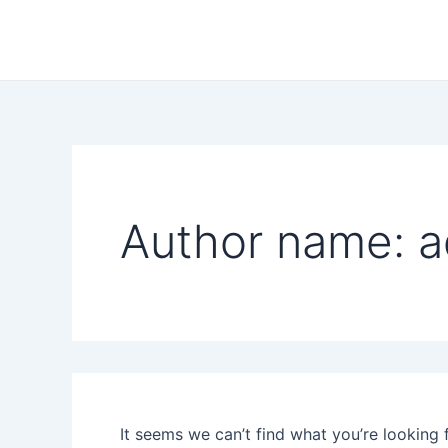
Search
Skip
for:
to
content
Author name: 
It seems we can’t find what you’re looking 