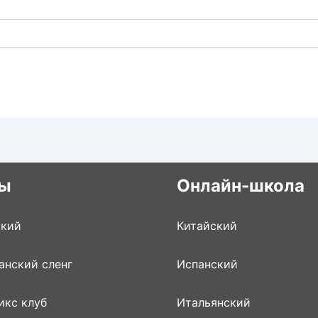
ы
Онлайн-школа
ский
Китайский
анский сленг
Испанский
икс клуб
Итальянский