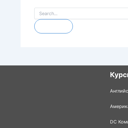
Курс
Англий
Америк
DC Ком